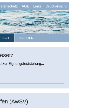
atenschutz
AGB
Links
Druckansicht
RRECHT
ÜBER TPD
esetz
zur Eignungsfeststellung...
ffen (AwSV)