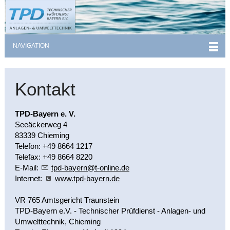
NAVIGATION
Kontakt
TPD-Bayern e. V.
Seeäckerweg 4
83339 Chieming
Telefon: +49 8664 1217
Telefax: +49 8664 8220
E-Mail:
tpd-b
y
rn
t-
nl
n
d
Internet:
www.tpd-bayern.de
VR 765 Amtsgericht Traunstein
TPD-Bayern e.V. - Technischer Prüfdienst - Anlagen- und
Umwelttechnik, Chieming