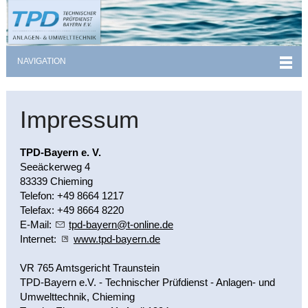
NAVIGATION
Impressum
TPD-Bayern e. V.
Seeäckerweg 4
83339 Chieming
Telefon: +49 8664 1217
Telefax: +49 8664 8220
E-Mail:
tpd-b
y
rn
t-
nl
n
d
Internet:
www.tpd-bayern.de
VR 765 Amtsgericht Traunstein
TPD-Bayern e.V. - Technischer Prüfdienst - Anlagen- und
Umwelttechnik, Chieming